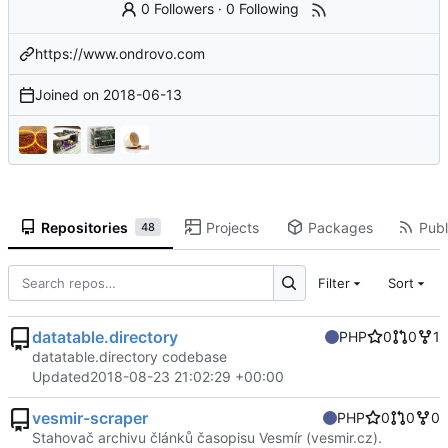
0 Followers
·
0 Following
https://www.ondrovo.com
Joined on
2018-06-13
Repositories
Projects
Packages
Publ
48
Filter
Sort
datatable.directory
PHP
0
0
1
datatable.directory codebase
Updated
2018-08-23 21:02:29 +00:00
vesmir-scraper
PHP
0
0
0
Stahovač archivu článků časopisu Vesmír (vesmir.cz).