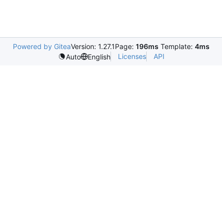
Powered by Gitea
Version: 1.27.1
Page:
196ms
Template:
4ms
Licenses
API
Auto
English